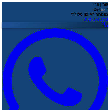
שרון פרי
Cell
Ex
™
מומחה לאיכון סלולרי
052-3713713