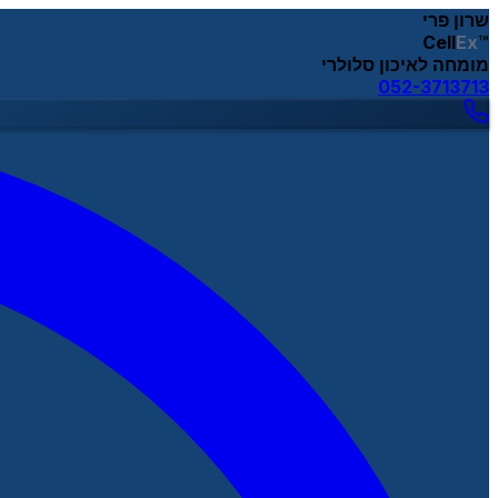
שרון פרי
Cell
Ex
™
מומחה לאיכון סלולרי
052-3713713